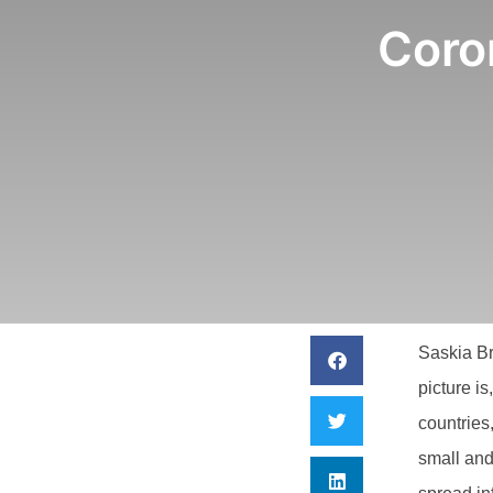
Coro
Saskia Br
picture is
countries
small and