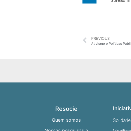
spread in
PREVIOUS
Ativismo e Políticas Púb
Resocie
Iniciati
Quem somos
Solidari
Nossas pesquisas e