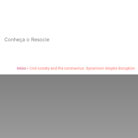
Conheça o Resocie
Início
»
Civil society and the coronavirus: dynamism despite disruption