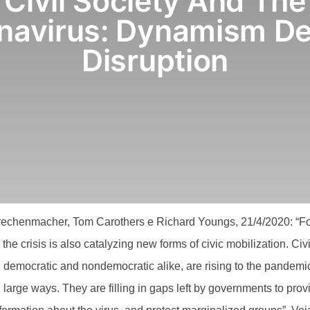
Civil Society And The
navirus: Dynamism De
Disruption
echenmacher, Tom Carothers e Richard Youngs, 21/4/2020: “Fo
, the crisis is also catalyzing new forms of civic mobilization. Ci
, democratic and nondemocratic alike, are rising to the pandemi
 large ways. They are filling in gaps left by governments to prov