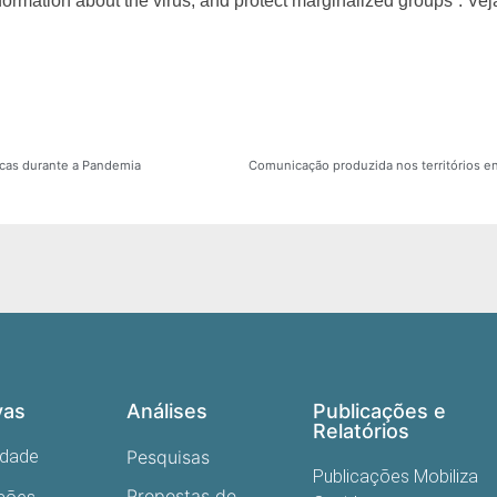
formation about the virus, and protect marginalized groups”. Ve
licas durante a Pandemia
vas
Análises
Publicações e
Relatórios
edade
Pesquisas
Publicações Mobiliza
Propostas de