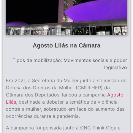
Agosto Lilás na Câmara
Tipos de mobilização:
Movimentos sociais e poder
legislativo
Em 2021, a Secretaria da Mulher junto à Comissão de
Defesa dos Direitos da Mulher (CMULHER) da
Câmara dos Deputados, lançou a campanha
Agosto
Lilás
, destinada a debater a temática da violência
contra a mulher, sobretudo em face do aumento das
ocorrências durante a pandemia.
A campanha foi pensada junto à ONG Think Olga e