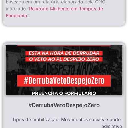
baseada em um relatório elaborado pela ONG,
intitulado “
Relatório Mulheres em Tempos de
Pandemia
”.
#DerrubaVetoDespejoZero
Tipos de mobilização:
Movimentos sociais e poder
legislativo