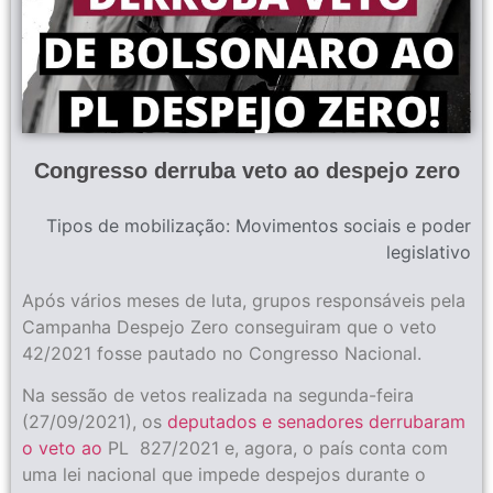
Congresso derruba veto ao despejo zero
Tipos de mobilização:
Movimentos sociais e poder
legislativo
Após vários meses de luta, grupos responsáveis pela
Campanha Despejo Zero conseguiram que o veto
42/2021 fosse pautado no Congresso Nacional.
Na sessão de vetos realizada na segunda-feira
(27/09/2021), os
deputados e senadores derrubaram
o veto ao
PL 827/2021 e, agora, o país conta com
uma lei nacional que impede despejos durante o