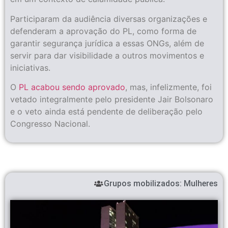
Participaram da audiência diversas organizações e
defenderam a aprovação do PL, como forma de
garantir segurança jurídica a essas ONGs, além de
servir para dar visibilidade a outros movimentos e
iniciativas.
O
PL acabou sendo aprovado
, mas, infelizmente, foi
vetado integralmente pelo presidente Jair Bolsonaro
e o veto ainda está pendente de deliberação pelo
Congresso Nacional.
Grupos mobilizados:
Mulheres