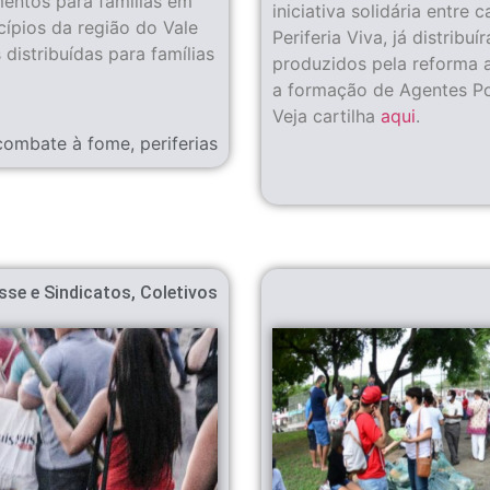
mentos para famílias em
iniciativa solidária entr
cípios da região do Vale
Periferia Viva, já distrib
distribuídas para famílias
produzidos pela reforma 
a formação de Agentes Po
Veja cartilha
aqui
.
combate à fome
,
periferias
sse e Sindicatos
,
Coletivos