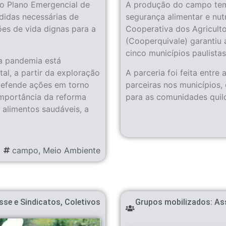
o Plano Emergencial de
A produção do campo tem 
edidas necessárias de
segurança alimentar e nutr
es de vida dignas para a
Cooperativa dos Agriculto
(Cooperquivale) garantiu 
cinco municípios paulistas
a pandemia está
al, a partir da exploração
A parceria foi feita entre
 defende ações em torno
parceiras nos municípios, 
importância da reforma
para as comunidades quil
 alimentos saudáveis, a
campo
,
Meio Ambiente
sse e Sindicatos
,
Coletivos
Grupos mobilizados:
As