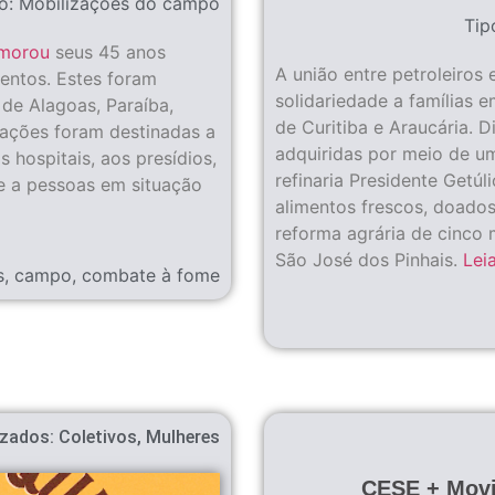
o:
Mobilizações do campo
Tip
morou
seus 45 anos
A união entre petroleiros
entos. Estes foram
solidariedade a famílias e
e Alagoas, Paraíba,
de Curitiba e Araucária. 
ações foram destinadas a
adquiridas por meio de u
s hospitais, aos presídios,
refinaria Presidente Getúl
 e a pessoas em situação
alimentos frescos, doad
reforma agrária de cinco 
São José dos Pinhais.
Lei
s
,
campo
,
combate à fome
izados:
Coletivos
,
Mulheres
CESE + Mov