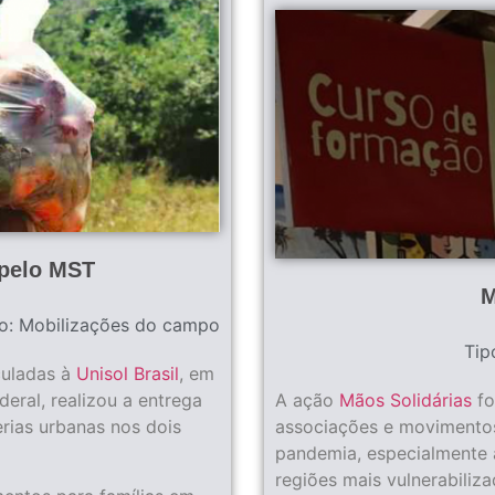
 pelo MST
M
o:
Mobilizações do campo
Tip
uladas à
Unisol Brasil
, em
ederal, realizou a entrega
A ação
Mãos Solidárias
fo
erias urbanas nos dois
associações e movimentos
pandemia, especialmente a
regiões mais vulnerabili