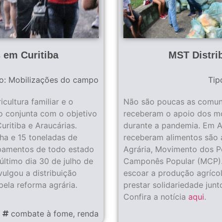
s em Curitiba
MST Distri
o:
Mobilizações do campo
Tip
ultura familiar e o
Não são poucas as comuni
ão conjunta com o objetivo
receberam o apoio dos 
uritiba e Araucárias.
durante a pandemia. Em A
ha e 15 toneladas de
receberam alimentos são 
pamentos de todo estado
Agrária, Movimento dos P
último dia 30 de julho de
Camponês Popular (MCP). 
vulgou a distribuição
escoar a produção agríco
pela reforma agrária.
prestar solidariedade jun
Confira a notícia
aqui
.
combate à fome
,
renda