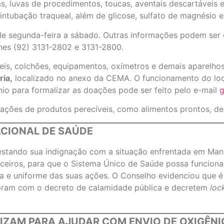
 luvas de procedimentos, toucas, aventais descartáveis e 
ntubação traqueal, além de glicose, sulfato de magnésio e
e segunda-feira a sábado. Outras informações podem ser o
nes (92) 3131-2802 e 3131-2800.
is, colchões, equipamentos, oxímetros e demais aparelhos
ria,
localizado no anexo da CEMA. O funcionamento do loca
nio para formalizar as doações pode ser feito pelo e-mail
g
ções de produtos perecíveis, como alimentos prontos, de
CIONAL DE SAÚDE
estando sua indignação com a situação enfrentada em Man
anceiros, para que o Sistema Único de Saúde possa funcion
da e uniforme das suas ações. O Conselho evidenciou que é 
mpram com o decreto de calamidade pública e decretem
loc
IZAM PARA AJUDAR COM ENVIO DE OXIGÊN