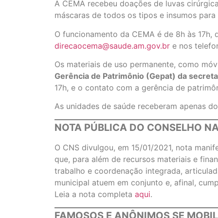
A CEMA recebeu doações de luvas cirúrgicas,
máscaras de todos os tipos e insumos para i
O funcionamento da CEMA é de 8h às 17h, d
direcaocema@saude.am.gov.br
e nos telefo
Os materiais de uso permanente, como móve
Gerência de Patrimônio (Gepat) da secreta
17h, e o contato com a gerência de patrimô
As unidades de saúde receberam apenas doa
NOTA PÚBLICA DO CONSELHO NA
O CNS divulgou, em 15/01/2021, nota manif
que, para além de recursos materiais e fin
trabalho e coordenação integrada, articula
municipal atuem em conjunto e, afinal, cu
Leia a nota completa
aqui
.
FAMOSOS E ANÔNIMOS SE MOBIL