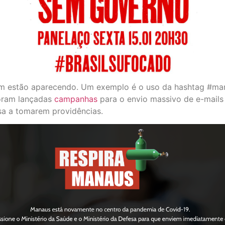
ém estão aparecendo. Um exemplo é o uso da hashtag #man
foram lançadas
campanhas
para o envio massivo de e-mails
sa a tomarem providências.