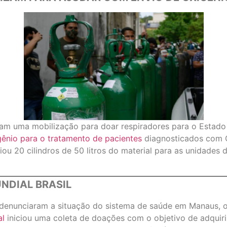
iaram uma mobilização para doar respiradores para o Esta
gênio para o tratamento de pacientes
diagnosticados com C
u 20 cilindros de 50 litros do material para as unidades 
NDIAL BRASIL
 denunciaram a situação do sistema de saúde em Manaus, o
al
iniciou uma coleta de doações com o objetivo de adquirir 