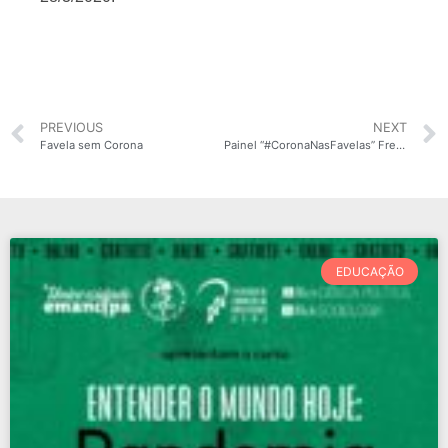
PREVIOUS
NEXT
Favela sem Corona
Painel “#CoronaNasFavelas” Frente de Mobilização da Maré
EDUCAÇÃO