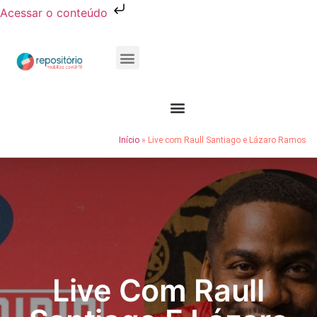
Acessar o conteúdo
Publicações e Relatórios
Conheça o Resocie
Início
»
Live com Raull Santiago e Lázaro Ramos
Live Com Raull