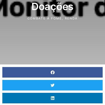
Doações
COMBATE À FOME
,
RENDA