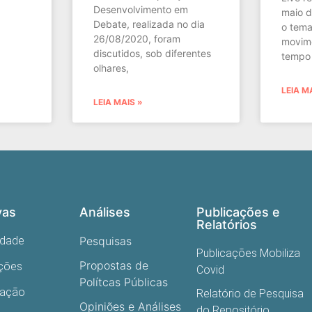
Desenvolvimento em
maio d
Debate, realizada no dia
o tema
26/08/2020, foram
movime
discutidos, sob diferentes
tempo
olhares,
LEIA M
LEIA MAIS »
vas
Análises
Publicações e
Relatórios
edade
Pesquisas
Publicações Mobiliza
Propostas de
ações
Covid
Polítcas Públicas
cação
Relatório de Pesquisa
Opiniões e Análises
do Repositório