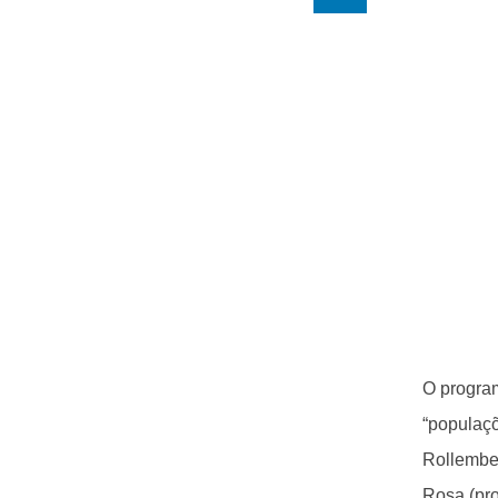
O program
“populaçõ
Rollember
Rosa (pr