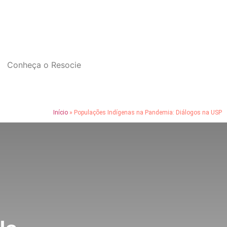
Conheça o Resocie
Início
»
Populações Indígenas na Pandemia: Diálogos na USP