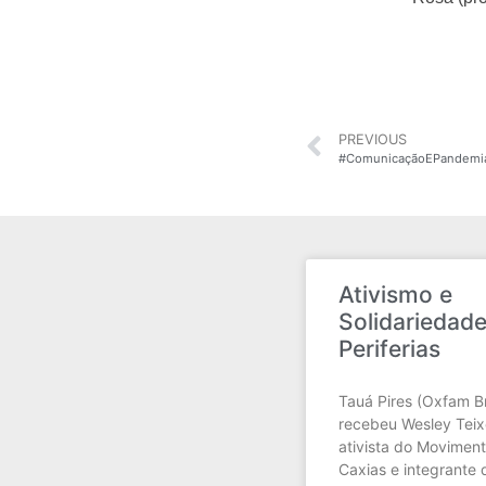
PREVIOUS
#ComunicaçãoEPandemia 
Ativismo e
Solidariedad
Periferias
Tauá Pires (Oxfam Br
recebeu Wesley Teixe
ativista do Movimen
Caxias e integrante 