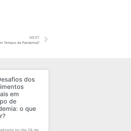
NEXT
em Tempos de Pandemia?
esafios dos
imentos
ais em
po de
demia: o que
r?
ealizada no dia 19 de