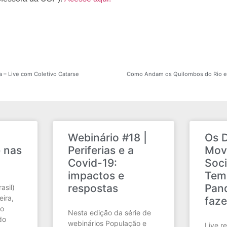
– Live com Coletivo Catarse
Como Andam os Quilombos do Rio 
Webinário #18 |
Os D
e nas
Periferias e a
Mov
Covid-19:
Soci
impactos e
Tem
respostas
Pan
asil)
ira,
faze
to
Nesta edição da série de
do
webinários População e
Live r