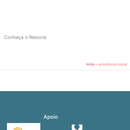
Conheça o Resocie
Início
»
assistência social
Apoio