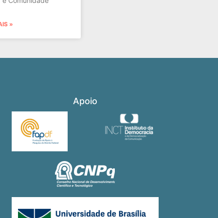
a e Comunidade
AIS »
Apoio