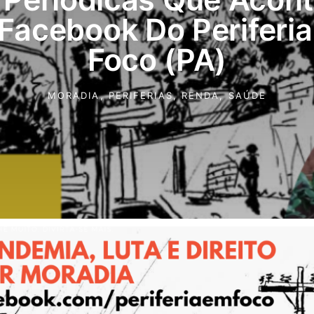
Facebook Do Periferi
Foco (PA)
MORADIA
,
PERIFERIAS
,
RENDA
,
SAÚDE