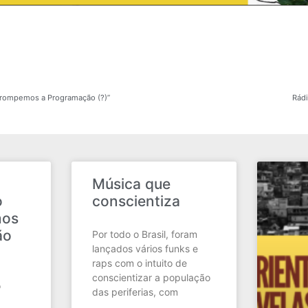
rrompemos a Programação (?)”
Rádi
Música que
o
conscientiza
mos
ão
Por todo o Brasil, foram
lançados vários funks e
raps com o intuito de
conscientizar a população
o
das periferias, com