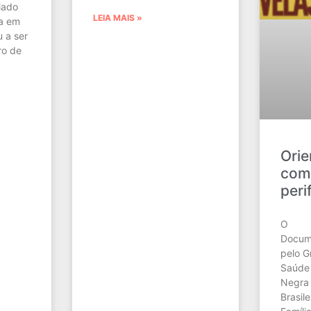
iado
LEIA MAIS »
ia em
 a ser
ro de
Orie
com
peri
O
Docum
pelo G
Saúde
Negra
Brasil