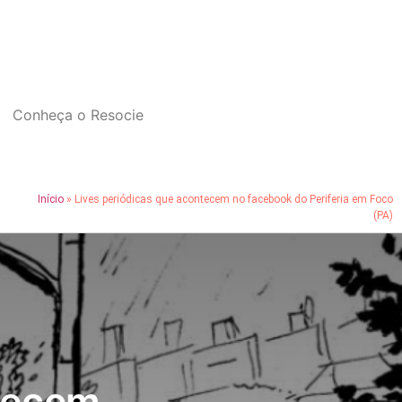
Conheça o Resocie
Início
»
Lives periódicas que acontecem no facebook do Periferia em Foco
(PA)
tecem