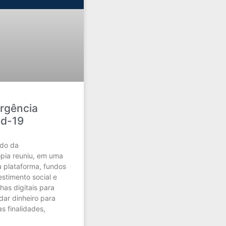
rgência
id-19
do da
ropia reuniu, em uma
plataforma, fundos
estimento social e
has digitais para
dar dinheiro para
as finalidades,