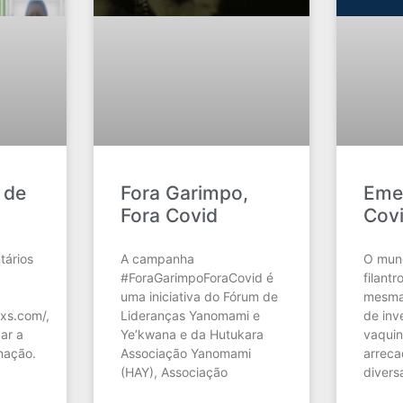
 de
Fora Garimpo,
Eme
Fora Covid
Cov
tários
A campanha
O mun
#ForaGarimpoForaCovid é
filant
uma iniciativa do Fórum de
mesma 
xs.com/,
Lideranças Yanomami e
de inv
dar a
Ye’kwana e da Hutukara
vaquin
nação.
Associação Yanomami
arreca
(HAY), Associação
divers