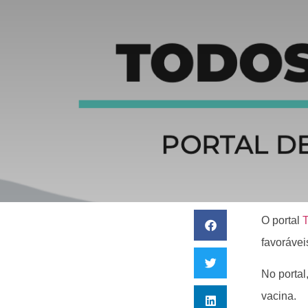
O portal
T
favorávei
No portal,
vacina.