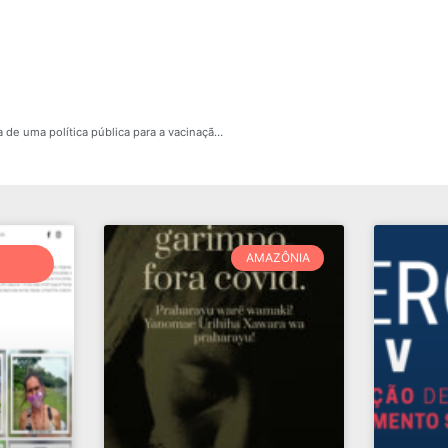
Live solidária – Em defesa de uma política pública para a vacinação em defesa da soberania nacional
AMAZÔNIA