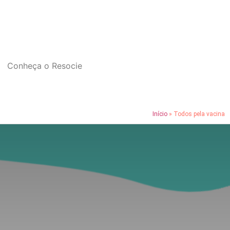
Conheça o Resocie
Início
»
Todos pela vacina