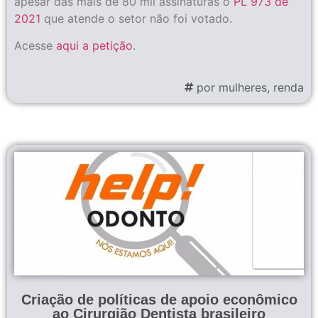
apesar das mais de 80 mil assinaturas o
PL 973 de
2021
que atende o setor não foi votado.
Acesse
aqui a petição
.
por mulheres
,
renda
Criação de políticas de apoio econômico
ao Cirurgião Dentista brasileiro