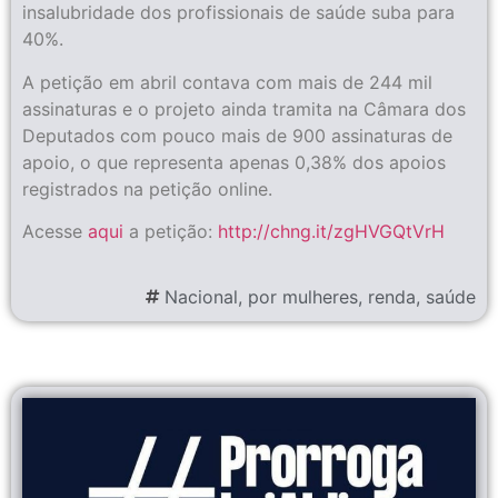
insalubridade dos profissionais de saúde suba para
40%.
A petição em abril contava com mais de 244 mil
assinaturas e o projeto ainda tramita na Câmara dos
Deputados com pouco mais de 900 assinaturas de
apoio, o que representa apenas 0,38% dos apoios
registrados na petição online.
Acesse
aqui
a petição:
http://chng.it/zgHVGQtVrH
Nacional
,
por mulheres
,
renda
,
saúde